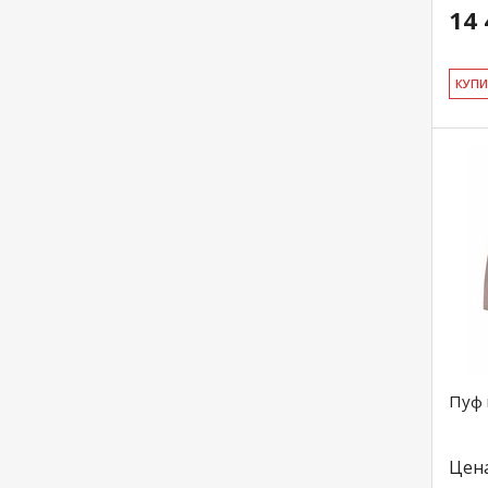
14 
КУ­П
Пуф 
Цен