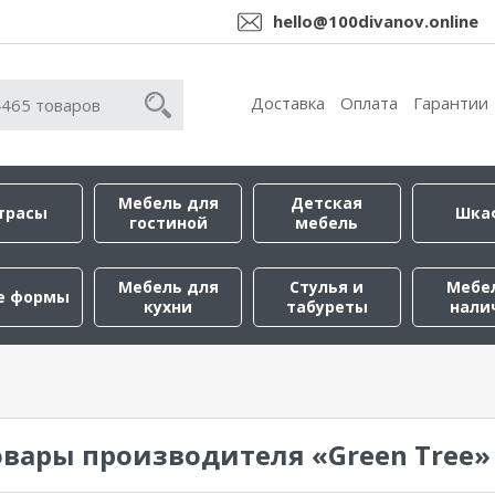
hello@100divanov.online
Доставка
Оплата
Гарантии
Мебель для
Детская
трасы
Шка
гостиной
мебель
Мебель для
Стулья и
Мебе
е формы
кухни
табуреты
нали
овары производителя «Green Tree»