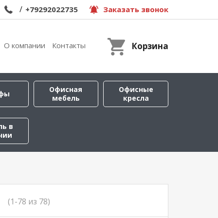
/
+79292022735
Заказать звонок
О компании
Контакты
Корзина
Офисная
Офисные
фы
мебель
кресла
ль в
чии
(1-78 из 78)