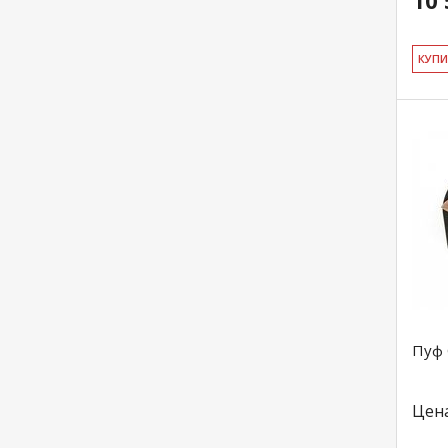
10 
КУ­П
Пуф 
Цен