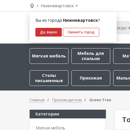
г. Нижневартовск
Вы из города
Нижневартовск
?
Да, верно
Сменить город
Мебель для
Мягкая мебель
Ма
спальни
Столы
Прихожая
Малы
письменные
Главная
Производители
Green Tree
Категории
Т
Мягкая мебель