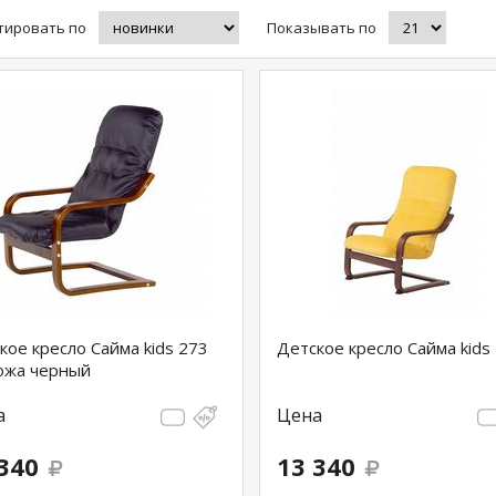
тировать по
Показывать по
кое кресло Сайма kids 273
Детское кресло Сайма kids
ожа черный
а
Цена
340
13 340