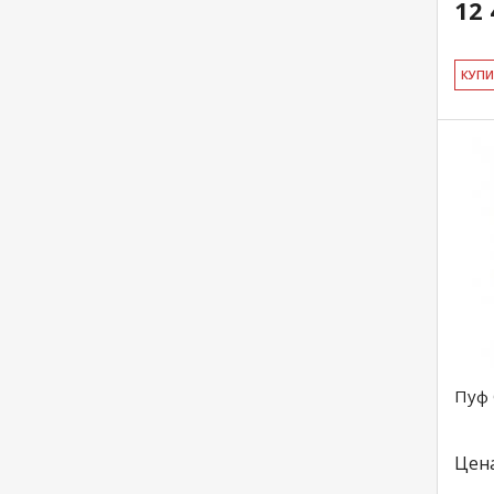
12 
КУ­П
Пуф 
Цен