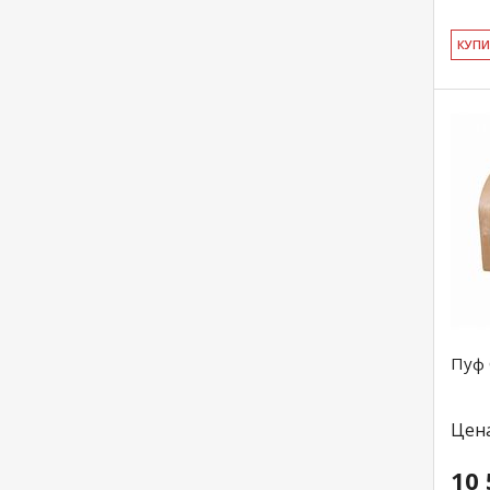
КУ­П
Пуф 
Цен
10 