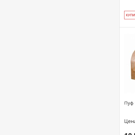
КУ­П
Пуф 
Цен