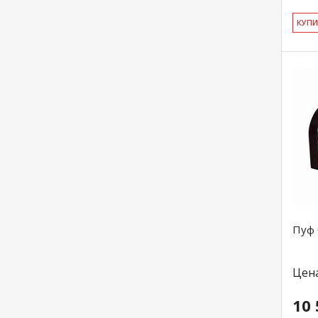
КУ­П
Пуф 
Цен
10 